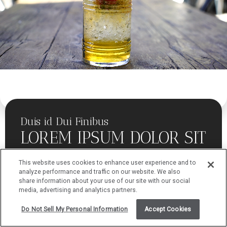
Duis id Dui Finibus
LOREM IPSUM DOLOR SIT
AMET
This website uses cookies to enhance user experience and to
analyze performance and traffic on our website. We also
share information about your use of our site with our social
media, advertising and analytics partners.
Op
Lorem ipsum dolor sit amet, consectetur adipiscing elit.
Do Not Sell My Personal Information
Accept Cookies
Fusce dignissim libero sit amet leo vestibulum